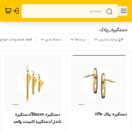
دستگیره_پلاک
پربازدیدترین
برندها
دسته‌بندی
فقط محصولات موجو
دستگیره پلاک rifle
‌ دستگیره Blazon/دستگیره
ناندل/دستگیره کابینت وکمد