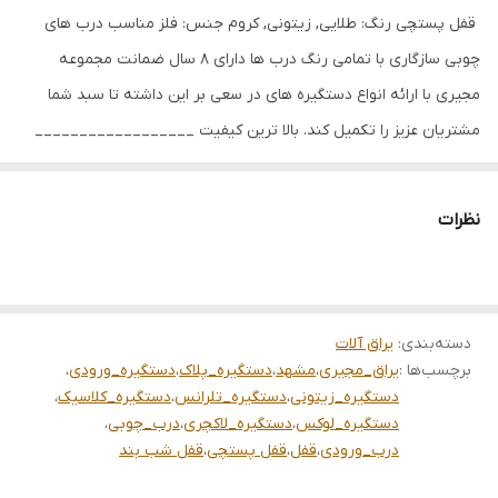
‌ قفل پستچی رنگ: طلایی, زیتونی, کروم جنس: فلز مناسب درب های
چوبی سازگاری با تمامی رنگ درب ها دارای 8 سال ضمانت مجموعه
مجیری با ارائه انواع دستگیره های در سعی بر این داشته تا سبد شما
مشتریان عزیز را تکمیل کند. بالا ترین کیفیت __________________
مشهد بین قرنی ۲۸ جنب درمانگاه بین قرنی ۳۳ و۳۵ نبش کشاورز ۳
09151159716 05137244433 (wa)09151109212
نظرات
دسته‌بندی
:
یراق آلات
برچسب‌ها :
یراق_مجیری
،
مشهد
،
دستگیره_پلاک
،
دستگیره_ورودی
،
دستگیره_زیتونی
،
دستگیره_تلرانس
،
دستگیره_کلاسیک
،
دستگیره_لوکس
،
دستگیره_لاکچری
،
درب_چوبی
،
درب_ورودی
،
قفل
،
قفل پستچی
،
قفل شب بند