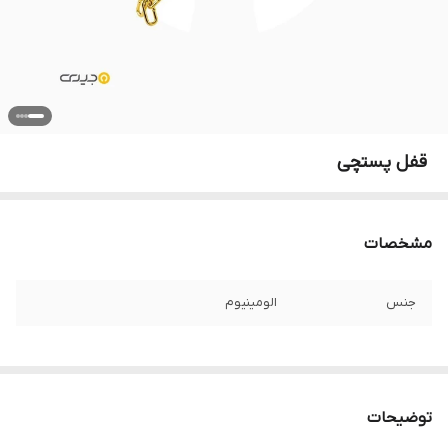
‌ قفل پستچی
مشخصات
جنس
الومینیوم
توضیحات