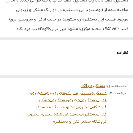
دستگیره پلاک BOG یک دستگیره پلاک جذاب با یک طراحی جدید و مدرن
ساخته شده از آلومینیوم این دستگیره در دو رنگ مشکی و زیتونی
موجود هست این دستگیره رو میتونید در حالت اتاقی و سرویسی تهیه
کنید 09151109212 شعبه مرکزی: مشهد بین قرنی26و28جنب درمانگاه
ادرس فروشگاه مجیری:نبش فدک 1
نظرات
دسته‌بندی
:
دستگیره پلاک
برچسب‌ها :
دستگیره
،
دستگیره_پلاک
،
مجیری
،
یراق_مجیری
،
قفل_دستگیره_مجیری
،
دستگیره_مشکی
،
فروشگاه_مجیری_مشهد
،
دستگیره مشهد
،
قفل_دستگیره_مشهد
،
فروشگاه مجیری مشهد
،
فروشگاه معتبر قفل و دستگیره