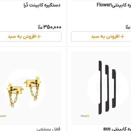
Flower
‌ دستگیره‌ کابینت دُرا
350,000
افزودن به سبد
افزودن به سبد
 کابینتی axe
‌ قفل پستچی