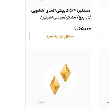
‌ دستگیره c64 کابینتی/کمدی /کشویی
/دو پیچ/ مشکی/طوسی/سیلور/
طلایی/فروشگاه مجیری مشهد
65,000
افزودن به سبد