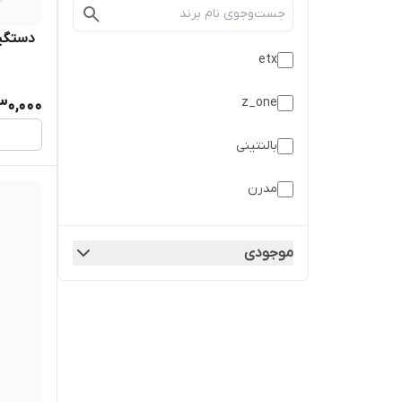
‌ ‌ دستگی
etx
z_one
30,000
بالنتینی
مدرن
ناندل
موجودی