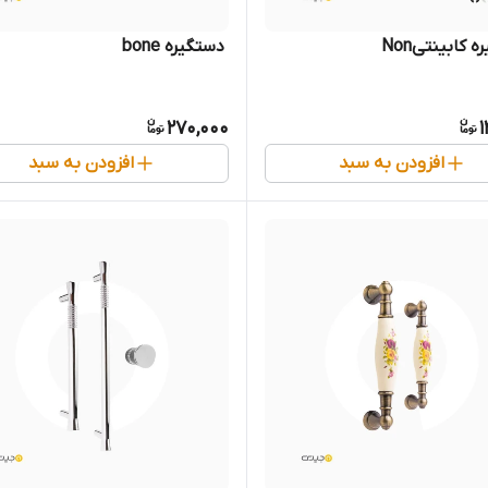
ره کابینتیNon
‌ دستگیره bone
270,000
1
افزودن به سبد
افزودن به سبد