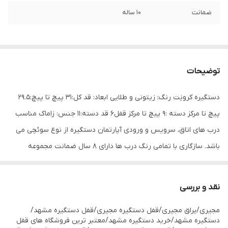
ضمانت
10 ساله
توضیحات
دستگیره کرونِت رنگ: زیتونی و طلایی ابعاد: قد کل:۳۱ پیچ تا پیچ:۲۹.۵
پیچ تا مرکز دسته :۹ پیچ تا مرکز قفل۶ قد دسته:۱۱ جنس: زاماک مناسب
درب های اتاق، سرویس و ورودی آپارتمان دستگیره از نوع سوئچی می
باشد. سازگاری با تمامی رنگ درب ها دارای 8 سال ضمانت مجموعه
مجیری با ارائه انواع دستگیره های در سعی بر این داشته تا سبد شما
مشتریان عزیز را تکمیل کند. بالا ترین کیفیت __________________
نقد و بررسی
مشهد بین قرنی ۲۸ جنب درمانگاه بین قرنی ۳۳ و۳۵ نبش کشاورز ۳
مجیری/یراق مجیری/قفل دستگیره مجیری/قفل دستگیره مشهد/
09151159716 05137244433 (wa)09151109212
دستگیره مشهد/خرید دستگیره مشهد/معتبر ترین فروشگاه های قفل
این دستگیره از بهترین متریال موجو تهیه شده و شمارا تا سال ها از