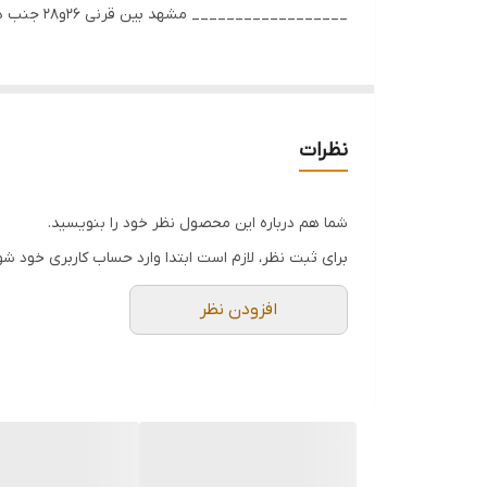
__________________ مشهد بین قرنی ۲۶و۲۸ جنب درمانگاه بین قرنی ۳۳ و۳۵ نبش کشاورز ۳ 09151159716 05137244433 (wa)09151109212
نظرات
شما هم درباره این محصول نظر خود را بنویسید.
برای ثبت نظر، لازم است ابتدا وارد حساب کاربری خود شو
افزودن نظر