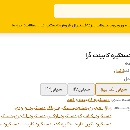
ره ورودی
محصولات وی‍‍‍ژه\فستیوال فروش
دانستنی ها و مقالات
درباره ما
دستگیره‌ کابینت دُرا
do
ند:
ناندل
دل
سیلور تک پیچ
سیلور128
سیلور192
ته‌بندی
:
دستگیره کابینت و کمد
چسب‌ها :
یراق_مجیری
،
مشهد
،
دستگیره_پلاک
،
دستگیره_ورودی
،
دستگیره_کلاسیک
،
دستگیره_لوکس
،
دستگیره_لاکچری
،
دستگیر
دستگیره نگین دار
،
دستگیره کمد
،
دستگیره کابینت
،
دستگیره س