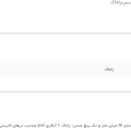
نس
:
زاماک
زاماک
‌ دستگیره‌ کابینت دُرا رنگ: طلایی و کروم ابعاد: سایز