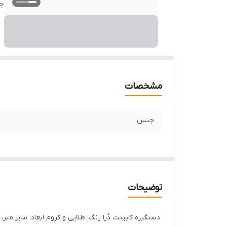
ج
مشخصات
جنس
توضیحات