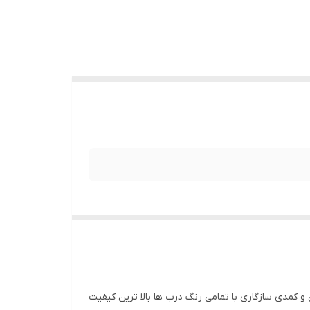
 متر، سایز 192 میلی متر و تک پیچ جنس: زاماک + آبکاری pvd مناسب درهای کابینتی و کمدی سازگاری با تمامی رنگ درب ها بالا ترین کیفیت