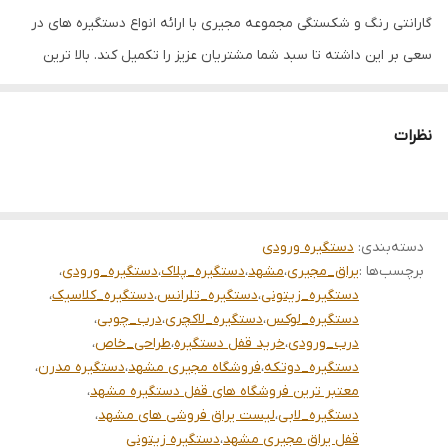
گارانتی رنگ و شکستگی مجموعه مجیری با ارائه انواع دستگیره های در
سعی بر این داشته تا سبد شما مشتریان عزیز را تکمیل کند. بالا ترین
کیفیت __ مشهد بین قرنی ۲۸ جنب درمانگاه بین قرنی ۳۳ و۳۵ نبش
کشاورز ۳ 09151159716 05137244433 (wa)09151109212
نظرات
دسته‌بندی
:
دستگیره ورودی
برچسب‌ها :
یراق_مجیری
،
مشهد
،
دستگیره_پلاک
،
دستگیره_ورودی
،
دستگیره_زیتونی
،
دستگیره_تلرانس
،
دستگیره_کلاسیک
،
دستگیره_لوکس
،
دستگیره_لاکچری
،
درب_چوبی
،
درب_ورودی
،
خرید قفل دستگیره
،
طراحی_خاص
،
دستگیره_دوتکه
،
فروشگاه مجیری مشهد
،
دستگیره مدرن
،
معتبر ترین فروشگاه های قفل دستگیره مشهد
،
دستگیره_لابی
،
لیست یراق فروشی های مشهد
،
قفل یراق مجیری مشهد
،
دستگیره زیتونی