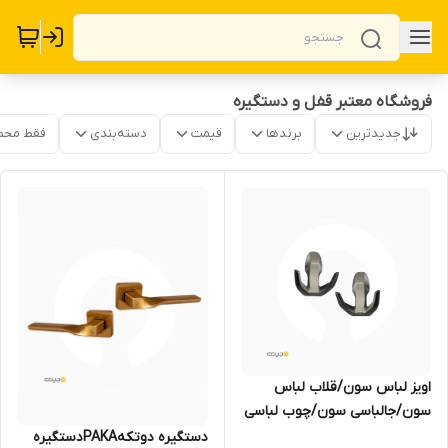
فروشگاه معتبر قفل و دستگیره
جدیدترین
برندها
قیمت
دسته‌بندی
فقط محص
اویز لباس سون/قلاب لباس
سون/جالباسی سون/چوب لباسی
دستگیره دوتکهPAKAدستگیره