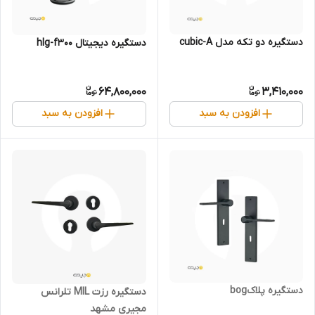
دستگیره دو تکه مدل cubic-A
دستگیره دیجیتال hlg-f300
64,800,000
3,410,000
افزودن به سبد
افزودن به سبد
دستگیره پلاکbog
دستگیره رزت MIL تلرانس
مجیری مشهد