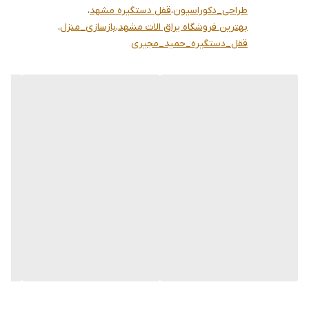
طراحی_دکوراسیون
،
قفل دستگیره مشهد
،
بهترین فروشگاه یراق الات مشهد
،
بازسازی_منزل
،
ققل_دستگیره_حمید_مجیری