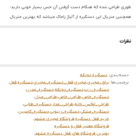
طوری طراحی شده که هنگام دست گرفتن آن حس بسیار خوبی دارید؛
همچنین متریال این دستگیره از آلیاژ زاماک میباشد که بهترین متریال
مورد استفاده برای دستگیره به شمار می‌رود ؛رنگبندی کامل و منحصر
بفرد این دستگیره نیز باعث شده تا در کنار دیگر ویژگی های این محصول
نظرات
به یکی از محبوب ترین محصولات سبد کالایی فروشگاه مجیری تبدیل
گردد. مجموعه مجیری همواره تلاش می کند تا رضایت کامل مشتریان
خود را جذب نماید. بالاترین کیفیت ____________ مشهد بین قرنی ۲۸
دسته‌بندی
:
دستگیره دوتکه
جنب درمانگاه بین قرنی ۳۳ و۳۵ نبش کشاورز ۳ 09151159716
برچسب‌ها :
یراق_مجیری
،
مجیری
،
قفل_دستگیره_مجیری
،
دستگیره
،
قفل
،
05137244433 (wa)09151109212
دستگیره_رزت
،
دستگیره_دوتکه
،
دستگیره_مدرن
،
دستگیره_خاص
،
طراحی_خاص
،
طراحی_منزل
،
طراحی_لوکس_خانه
،
طراحی_مدار
،
دستگیره_طلایی
،
دستگیره_مشکی
،
دستگیره_زیتونی
،
دستگیره_کاسپین
،
خرید قفل دستگیره
،
فروشگاه مجیری مشهد
،
فروشگاه معتبر قفل و دستگیره
،
بهترین فروشگاه های قفل دستگیره مشهد
،