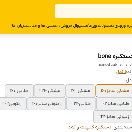
ره ورودی
محصولات وی‍‍‍ژه\فستیوال فروش
دانستنی ها و مقالات
درباره ما
دستگیره bone
nandel cabinet hand
ند:
ناندل
دل
مشکی سایز۱۶۰
مشکی ۱۹۲
مشکی ۲۲۴
طلایی ۱۶۰
طلایی سایز۱۹۲
طلایی۲۲۴
زیتونی سایز۱۶۰
زیتونی۱۹۲
زیتونی سایز۲۲۴
ته‌بندی
:
دستگیره کابینت و کمد