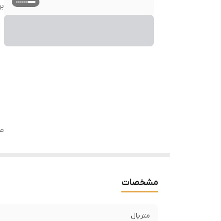
بر
مت
مشخصات
متریال