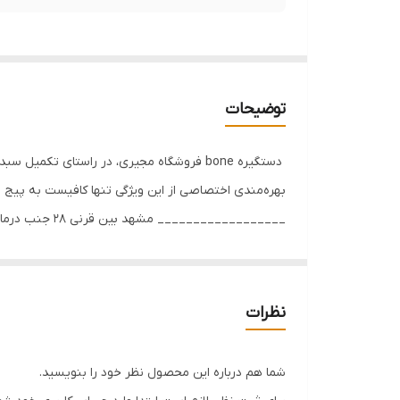
توضیحات
‌ دستگیره bone فروشگاه مجیری، در راستای
بهره‌مندی اختصاصی از این ویژگی تنها کافیست به پیج 
__________________ مشهد بین قرنی ۲۸ جنب درمانگاه بین قرنی ۳۳ و۳۵ نبش کشاورز ۳ 09151159716 05137244433 (wa)09151109212
نظرات
شما هم درباره این محصول نظر خود را بنویسید.