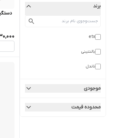
برند
‌ ‌ دستگی
30,000
etx
بالنتینی
ناندل
موجودی
محدوده قیمت