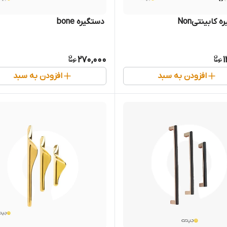
ره کابینتیNon
‌ دستگیره bone
270,000
1
افزودن به سبد
افزودن به سبد