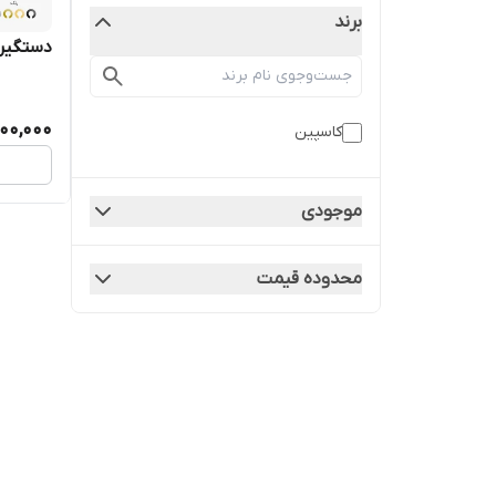
برند
دستگیره رزت
900,000
کاسپین
موجودی
محدوده قیمت