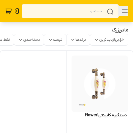
مادربزرگ
پربازدیدترین
برندها
قیمت
دسته‌بندی
فقط م
‌ دستگیره کابینتیFlower1