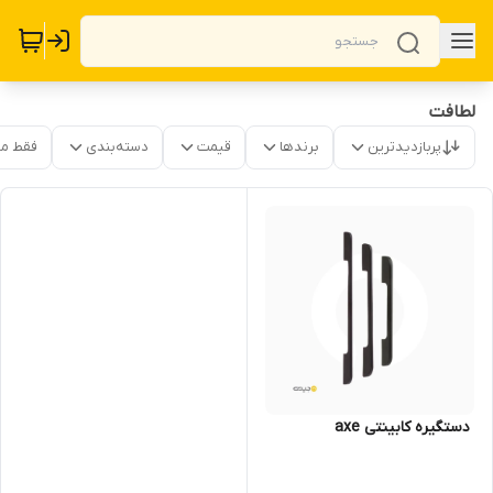
لطافت
پربازدیدترین
برندها
قیمت
دسته‌بندی
فقط م
‌ دستگیره کابینتی axe