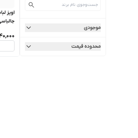
اویز ل
جالباس
موجودی
40,000
محدوده قیمت