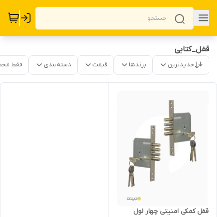
قفل_کتابی
جدیدترین
برندها
قیمت
دسته‌بندی
فقط محص
قفل کمکی امنیتی چهار لول