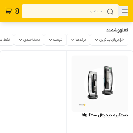
قفلهوشمند
پربازدیدترین
برندها
قیمت
دسته‌بندی
فقط م
دستگیره دیجیتال hlg-f300