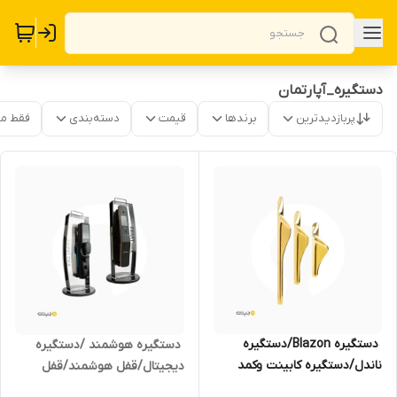
دستگیره_آپارتمان
پربازدیدترین
برندها
قیمت
دسته‌بندی
فقط م
‌ دستگیره Blazon/دستگیره
‌ دستگیره هوشمند /دستگیره
ناندل/دستگیره کابینت وکمد
دیجیتال/قفل هوشمند/قفل
دیجیتال/فروشگاه مجیری مشهد