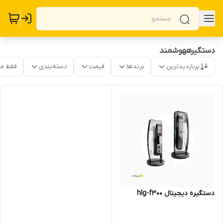
دستگیرههوشمند
پربازدیدترین
برندها
قیمت
دسته‌بندی
فقط م
دستگیره دیجیتال hlg-f300