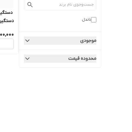
ناندل
دستگیره
00,000
موجودی
محدوده قیمت