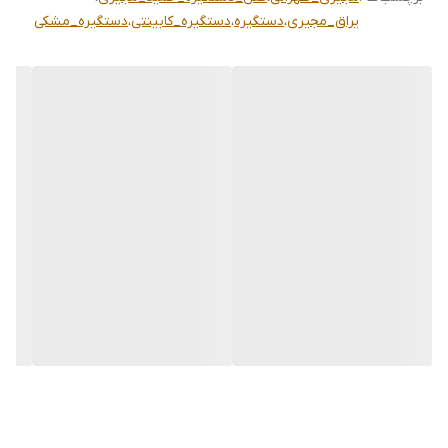
یراق_مجیری
،
دستگیره
،
دستگیره_کابینتی
،
دستگیره_مشکی