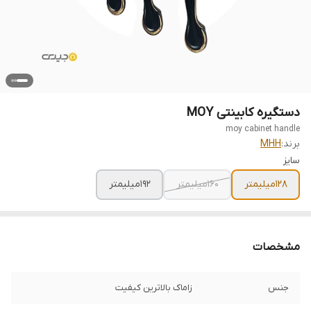
دستگیره کابینتی MOY
moy cabinet handle
برند:
MHH
سایز
128میلیمتر
160میلیمتر
192میلیمتر
مشخصات
جنس
زاماک بالاترین کیفیت