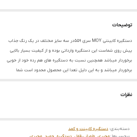
توضیحات
دستگیره کابینتی MOY سری ۵۵۹در سه سایز مختلف در یک رنگ جذاب
پیش روی شماست این دستگیره وارداتی بوده و از کیفیت بسیار بالایی
برخوردار میباشد همچنین نسبت به دستگیره های هم رده خود از خوبی
برخوردار میباشد و به این دلیل تعدا این محصول محدود است شما
میتوانید این محصول را به صورت حضوری از : شعبه مرکزی:بین قرنی ۲۸
جنب درمانگاه شعبه یک:نبش کشاورز۳ شعبه دو:بین قرنی ۳۳و۳۵ و یا
نظرات
از طریق تماس و ارسال پیام در تلگرام و واتس اپ با شماره: 09151109212 در
ارتباط باشید
دسته‌بندی
:
دستگیره کابینت و کمد
برچسب‌ها :
مجیری_طهرانی
،
قفل_دستگیره_حمید_مجیری
،