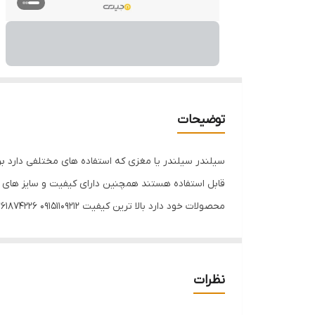
توضیحات
سیلندر سیلندر یا مغزی که استفاده های مختلفی دارد 
قابل استفاده هستند همچنین دارای کیفیت و سایز ها
محصولات خود دارد بالا ترین کیفیت 09151109212 09361874226 مشهد،بین قرنی ۲۸ جنب درمانگاه نبش کشاورز ۳ بین قرنی ۳۳ و۳۵
نظرات