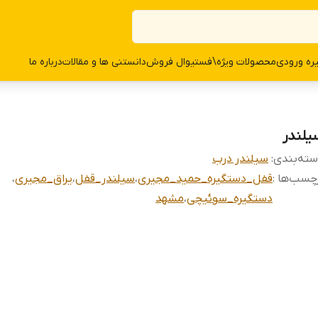
ره ورودی
محصولات وی‍‍‍ژه\فستیوال فروش
دانستنی ها و مقالات
درباره ما
یلندر
ته‌بندی
:
سیلندر درب
چسب‌ها :
قفل_دستگیره_حمید_مجیری
،
سیلندر_قفل
،
یراق_مجیری
،
دستگیره_سوئیچی
،
مشهد